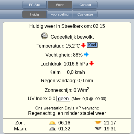
PC Site
Weer
Contact
Huidig
voorspelling
Customize
Huidig weer in Streefkerk om:
02:15
Gedeeltelijk bewolkt
Koel
Temperatuur:
15,2°C
Vochtigheid:
88%
Luchtdruk:
1016,6 hPa
Kalm
0,0 km/h
Regen vandaag:
0,0 mm
2
Zonneschijn:
0
W/m
UV Index
0,0
geen
(Max:
0,0
@
00:00
)
Ons weerstation Davis VP verwacht:
Regenachtig, en minder stabiel weer
Zon:
06:16
21:17
Maan:
01:32
19:31