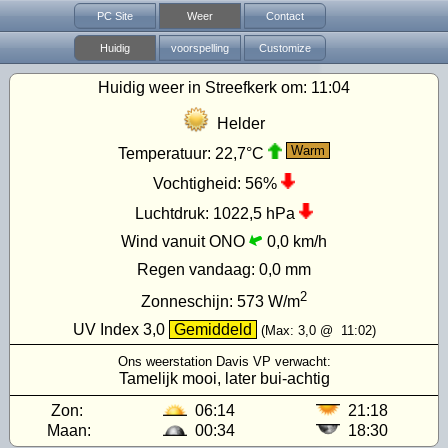
PC Site
Weer
Contact
Huidig
voorspelling
Customize
Huidig weer in Streefkerk om:
11:04
Helder
Warm
Temperatuur:
22,7°C
Vochtigheid:
56%
Luchtdruk:
1022,5 hPa
Wind vanuit ONO
0,0 km/h
Regen vandaag:
0,0 mm
2
Zonneschijn:
573
W/m
UV Index
3,0
Gemiddeld
(Max:
3,0
@
11:02
)
Ons weerstation Davis VP verwacht:
Tamelijk mooi, later bui-achtig
Zon:
06:14
21:18
Maan:
00:34
18:30