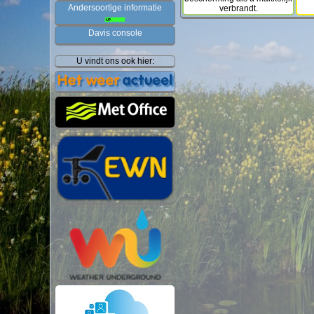
Andersoortige informatie
verbrandt.
Davis console
U vindt ons ook hier: