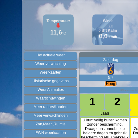
Temperatuur:
Wind:
ZO
0
Bft
Kalm
11,6
°C
0,0
km/h
Het actuele weer
Zaterdag
Weer-verwachting
Weerkaarten
5,7
Historische gegevens
Hoog
Weer Animaties
UV verwacht
1
2
Waarschuwingen
Meer radars/kaarten
Laag
Meer verwachtingen
U kunt veilig buiten komen
Zon,Maan,Ruimte
zonder bescherming.
Draag een zonnebril op
Zo
EWN weerkaarten
heldere dagen en gebruik
Dra
bescherming als u makkelijk