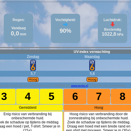
Regen:
Vochtigheid:
Luchtdruk:
Vandaag
90%
Bestendig
0,0
1022,8
mm
hPa
UV-index verwachting
Zondag
Maandag
5,7
5,8
Hoog
Hoog
ing met dank aan en Auteursrecht van © KNMI/ESA (
www.temis.nl
). Gebruikt met toestemming. - 
3
4
5
6
7
8
Gemiddeld
Hoog
Enig risico van verbranding bij
Hoog risico van verbranding door de
onbeschermde huid.
zonnestraling bij onbeschermde huid.
ek de schaduw op tijdens de middag.
Zoek de schaduw op tijdens de middag.
ag een hoed / pet, T-shirt. Smeer je in
Draag een hoed met een brede rand en
(15+).
een shirt met mouwen. Smeer je in (30+)