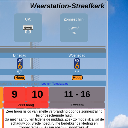
Weerstation-Streefkerk
UV:
Zonneschijn:
geen
2
0W/m
0,0
%
Dinsdag
Woensdag
5,7
5,6
Hoog
Hoog
script v3: by Wim van der Kuil -
Leuven-Template.eu
9
10
11 - 16
Zeer hoog
Extreem
Zeer hoog risico van snelle verbranding door de zonnestraling
bij onbeschermde huid.
Ga niet naar buiten tijdens de middag. Zoek zo mogelijk altijd de
schaduw op. Brede hoed, ruime bedekkende kleding en
.
zonnecreme (30+) zijn absoluut noodzakelijk.