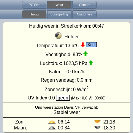
PC Site
Weer
Contact
Huidig
voorspelling
Customize
Huidig weer in Streefkerk om:
00:47
Helder
Koel
Temperatuur:
13,6°C
Vochtigheid:
83%
Luchtdruk:
1023,5 hPa
Kalm
0,0 km/h
Regen vandaag:
0,0 mm
2
Zonneschijn:
0
W/m
UV Index
0,0
geen
(Max:
0,0
@
00:00
)
Ons weerstation Davis VP verwacht:
Stabiel weer
Zon:
06:14
21:18
Maan:
00:34
18:30