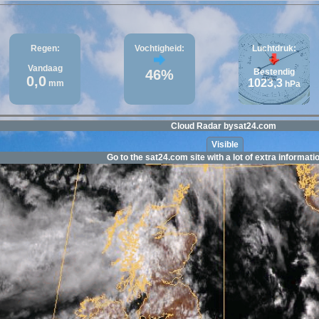
Regen:
Vochtigheid:
Luchtdruk:
Vandaag
46%
Bestendig
0,0
1023,3
mm
hPa
Cloud Radar bysat24.com
Visible
Go to the sat24.com site with a lot of extra informat