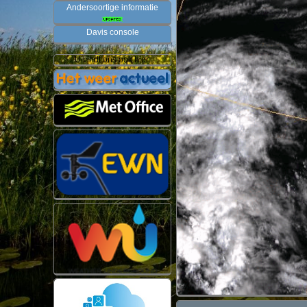
Andersoortige informatie
Davis console
U vindt ons ook hier: