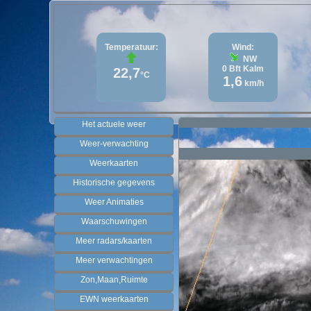
Temperatuur:
Wind:
NW
0
Bft
Kalm
22,7
°C
1,6
km/h
Het actuele weer
Weer-verwachting
Weerkaarten
Historische gegevens
Weer Animaties
Waarschuwingen
Meer radars/kaarten
Meer verwachtingen
Zon,Maan,Ruimte
EWN weerkaarten