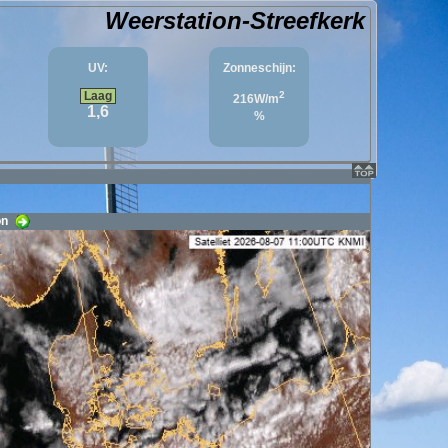
Weerstation-Streefkerk
UV:
Zonneschijn:
Laag
2
216W/m
1,6
%
ion