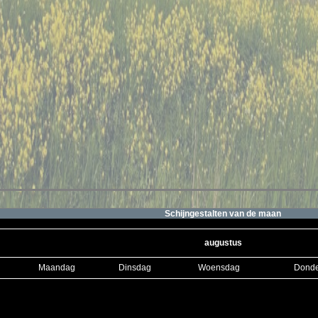
Schijngestalten van de maan
augustus
Maandag
Dinsdag
Woensdag
Dond