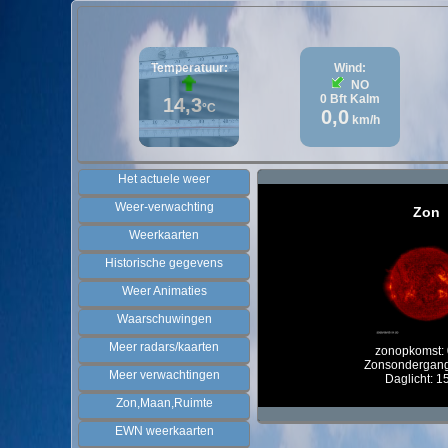
Temperatuur:
Wind:
NO
0
Bft
Kalm
14,3
°C
0,0
km/h
Het actuele weer
Weer-verwachting
Zon
Weerkaarten
Historische gegevens
Weer Animaties
Waarschuwingen
Meer radars/kaarten
zonopkomst: 
Zonsondergang
Meer verwachtingen
Daglicht: 1
Zon,Maan,Ruimte
EWN weerkaarten