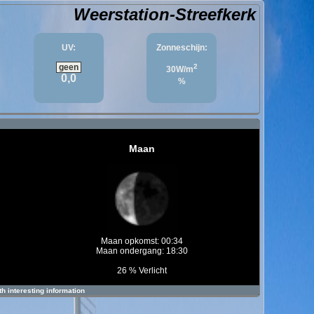
Weerstation-Streefkerk
UV:
Zonneschijn:
geen
2
30W/m
0,0
%
Maan
Maan opkomst: 00:34
Maan ondergang: 18:30
26 % Verlicht
h interesting information