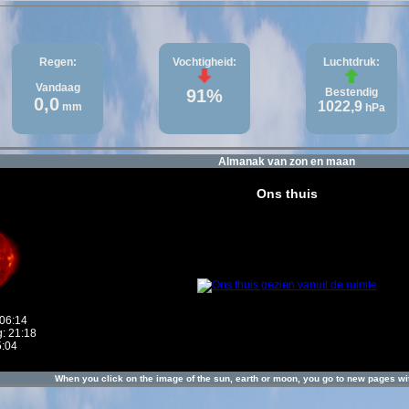
Regen:
Vochtigheid:
Luchtdruk:
Vandaag
91%
Bestendig
0,0
1022,9
mm
hPa
Almanak van zon en maan
Ons thuis
06:14
: 21:18
5:04
When you click on the image of the sun, earth or moon, you go to new pages wit