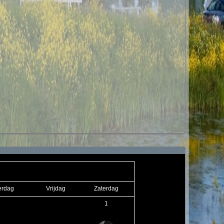
erdag
Vrijdag
Zaterdag
1