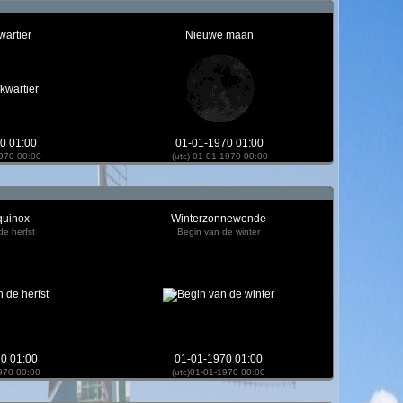
wartier
Nieuwe maan
0 01:00
01-01-1970 01:00
1970 00:00
(utc) 01-01-1970 00:00
quinox
Winterzonnewende
de herfst
Begin van de winter
0 01:00
01-01-1970 01:00
1970 00:00
(utc)01-01-1970 00:00