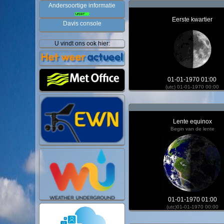
Andersoortige informatie
Eerste kwartier
Davis console
U vindt ons ook hier:
01-01-1970 01:00
(utc) 01-01-1970 00:00
Lente equinox
Begin van de lente
01-01-1970 01:00
(utc)01-01-1970 00:00