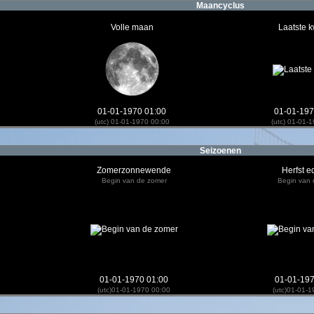
Maancyclus
Volle maan
Laatste k
01-01-1970 01:00
01-01-197
(utc) 01-01-1970 00:00
(utc) 01-01-
Seizoenen
Zomerzonnewende
Herfst e
Begin van de zomer
Begin van 
01-01-1970 01:00
01-01-197
(utc)01-01-1970 00:00
(utc)01-01-