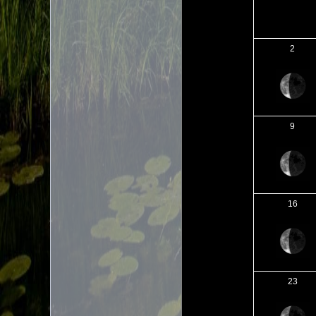
2
9
16
23