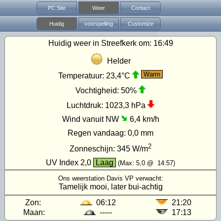
PC Site
Weer
Contact
Huidig
voorspelling
Customize
Huidig weer in Streefkerk om:
16:49
Helder
Warm
Temperatuur:
23,4°C
Vochtigheid:
50%
Luchtdruk:
1023,3 hPa
Wind vanuit NW
6,4 km/h
Regen vandaag:
0,0 mm
2
Zonneschijn:
345
W/m
UV Index
2,0
Laag
(Max:
5,0
@
14:57
)
Ons weerstation Davis VP verwacht:
Tamelijk mooi, later bui-achtig
Zon:
06:12
21:20
Maan:
-----
17:13